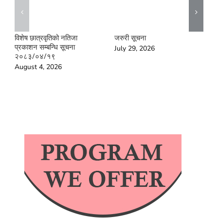
विशेष छात्रवृतिको नतिजा
जरुरी सूचना
ड
प्रकाशन सम्बन्धि सूचना
२
July 29, 2026
२०८३/०४/१९
क
भ
August 4, 2026
अ
२
J