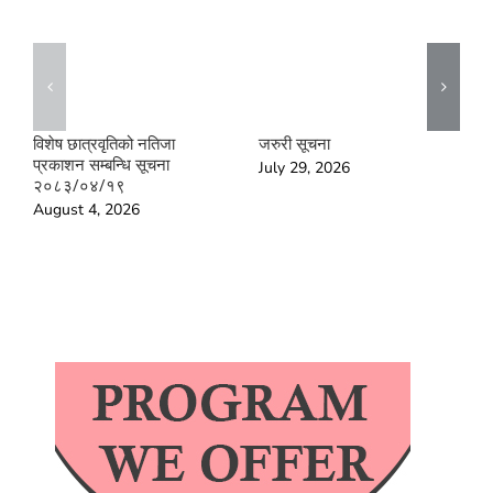
विशेष छात्रवृतिको नतिजा
जरुरी सूचना
ड
प्रकाशन सम्बन्धि सूचना
२
July 29, 2026
२०८३/०४/१९
क
भ
August 4, 2026
अ
२
J